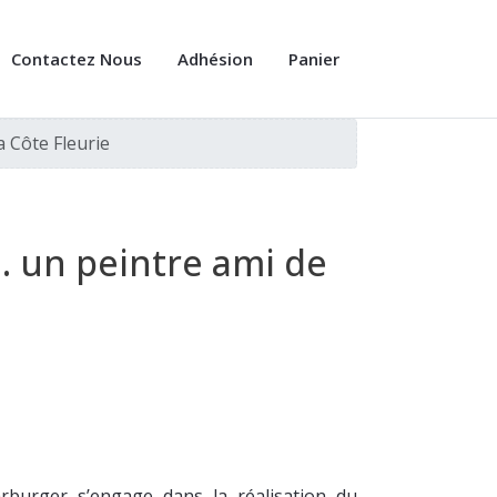
Contactez Nous
Adhésion
Panier
a Côte Fleurie
.. un peintre ami de
arburger s’engage dans la réalisation du