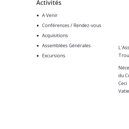
Activités
A Venir
Conférences / Rendez-vous
Acquisitions
Assemblées Générales
L'As
Trou
Excursions
Néces
du C
Ceci
Vatie