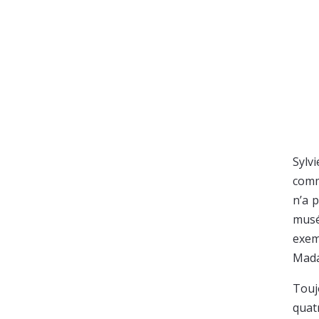
Sylv
comm
n’a 
musé
exem
Madam
Touj
quat