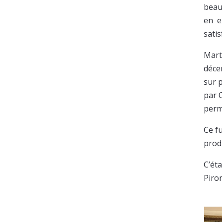
beau
en e
satis
Mart
décem
sur p
par 
perm
Ce f
prod
C’ét
Piron