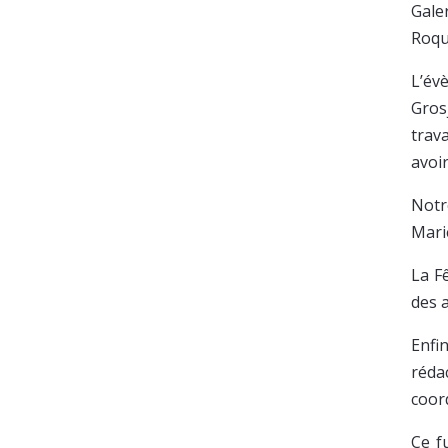
Gale
Roqu
L’év
Gros
trav
avoir
Notr
Mari
La F
des 
Enfi
réda
coor
Ce f