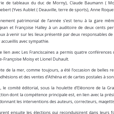
rie de tableaux du duc de Morny), Claude Baumann ( Mon
ebert (Yves Aublet ( Deauville, terre de sports), Anne Roque
ènement patrimonial de l’année s’est tenu à la gare même
jean et Françoise Halley à un auditoire de deux cents pe
aux à venir sur les lieux présenté par deux responsables d
 accueillis avec sympathie.
e lien avec Les Franciscaines a permis quatre conférences 
e-Françoise Moisy et Lionel Duhault.
ête de la mer, comme toujours, a été l’occasion de belles re
adhésions et des ventes d’Athéna et de cartes postales à son
n, le comité éditorial, sous la houlette d’Eléonore de la G
ction dont la compétence principale est, en lien avec la prés
donnant les interventions des auteurs, correcteurs, maqettis
urent ensuite les élections qui reconduisirent dans leurs f