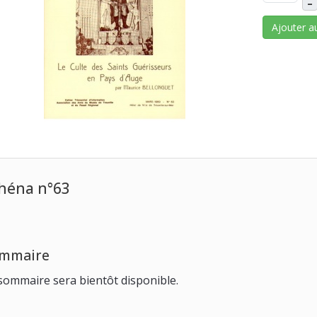
–
Ajouter a
héna n°63
mmaire
sommaire sera bientôt disponible.