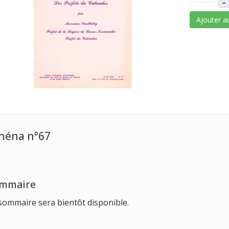
–
Ajouter a
héna n°67
mmaire
sommaire sera bientôt disponible.