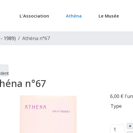
L'Association
Athéna
Le Musée
 - 1989)
Athéna n°67
édent
héna n°67
6,00 €
l'un
Type
+