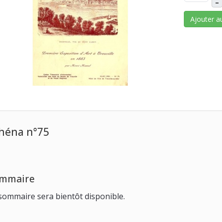
–
Ajouter a
héna n°75
mmaire
sommaire sera bientôt disponible.