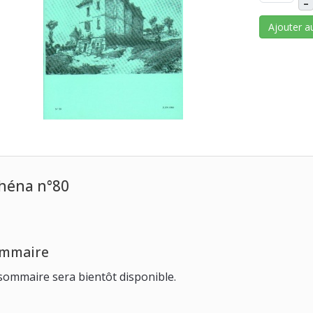
–
Ajouter a
héna n°80
mmaire
sommaire sera bientôt disponible.