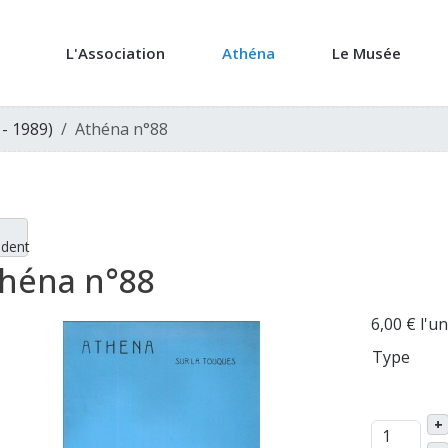
L'Association
Athéna
Le Musée
 - 1989)
Athéna n°88
édent
héna n°88
6,00 €
l'un
Type
+