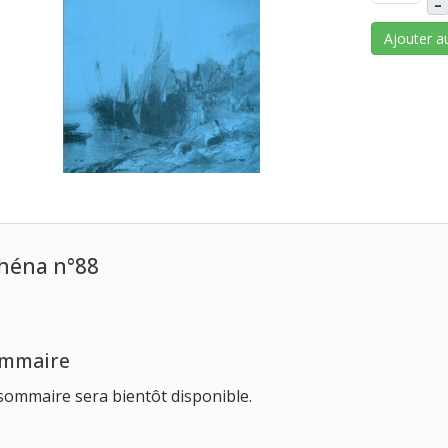
–
Ajouter a
héna n°88
mmaire
sommaire sera bientôt disponible.