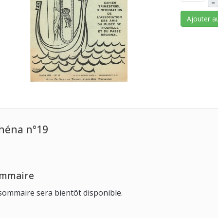
–
Ajouter a
héna n°19
mmaire
sommaire sera bientôt disponible.