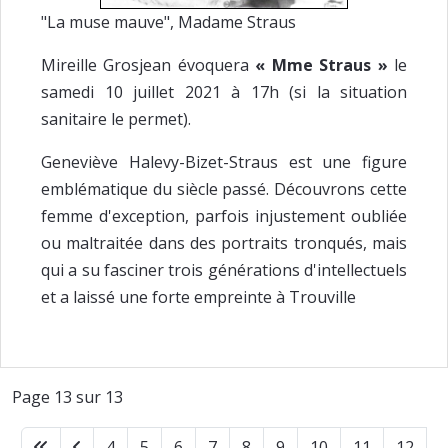
"La muse mauve", Madame Straus
Mireille Grosjean évoquera
« Mme Straus »
le
samedi 10 juillet 2021 à 17h (si la situation
sanitaire le permet).
Geneviève Halevy-Bizet-Straus est une figure
emblématique du siècle passé. Découvrons cette
femme d'exception, parfois injustement oubliée
ou maltraitée dans des portraits tronqués, mais
qui a su fasciner trois générations d'intellectuels
et a laissé une forte empreinte à Trouville
Page 13 sur 13
4
5
6
7
8
9
10
11
12